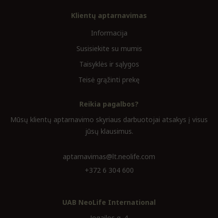
Klientų aptarnavimas
Informacija
Susisiekite su mumis
Taisyklės ir sąlygos
Teisė grąžinti prekę
Reikia pagalbos?
Mūsų klientų aptarnavimo skyriaus darbuotojai atsakys į visus
jūsų klausimus.
aptarnavimas@lt.neolife.com
+372 6 304 600
UAB NeoLife International
Jogailos g. 4