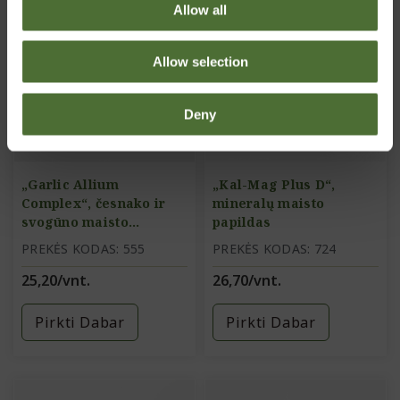
Allow all
Allow selection
Deny
„Garlic Allium
„Kal-Mag Plus D“,
Complex“, česnako ir
mineralų maisto
svogūno maisto
papildas
papildas
PREKĖS KODAS: 555
PREKĖS KODAS: 724
25,20/vnt.
26,70/vnt.
Pirkti Dabar
Pirkti Dabar