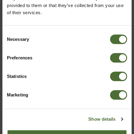
provided to them or that they’ve collected from your use
of their services.
Consent
Necessary
Pasirinkti rinką
Selection
Preferences
Lithuania
„Formula IV Plus“,
„Formula IV“,
polivitaminų ir mineralų
polivitaminų ir mineralų
maisto papildas
maisto papildas
Statistics
Patvirtinti
PREKĖS KODAS: 691
PREKĖS KODAS: 576
54,00/vnt.
64,51/vnt.
Marketing
Pirkti Dabar
Pirkti Dabar
Show details