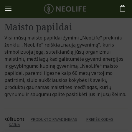
Maisto papildai
Visi mūsų maisto papildai žymimi „NeoLife‟ prekiniu
ženklu. „NeoLife‟ reiškia „naują gyvenimą‟, kuris
simbolizuoja jėgą, suteikiančią jūsų organizmui
maistinių medžiagų,kad galėtumėte gyventi energijos
ir gyvybingumo kupiną gyvenimą. „NeoLife‟ maisto
papildai, paremti ilgesne kaip 60 metų vartojimo
patirtimi, siūlo aukščiausios kokybės iš sveikų
produktų gaunamas maistines medžiagas, kurių
grynumu ir saugumu galite pasitikėti jūs ir jūsų šeima.
RŪŠIUOTI
PRODUKTO PAVADINIMAS
PREKĖS KODAS
KAINA