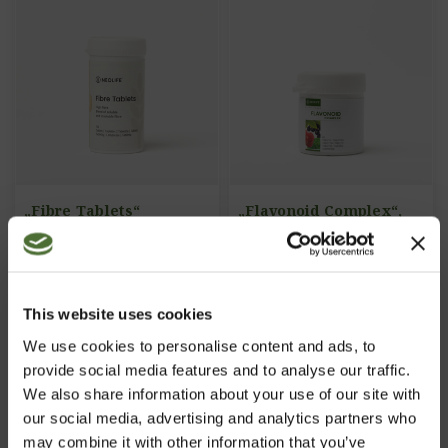
„Fibre Tablets“
„Flavonoid Complex“,
flavonoidų maisto
papildas
PREKĖS KODAS: 850
PREKĖS KODAS: 790
This website uses cookies
24,20/vnt.
32,40/vnt.
We use cookies to personalise content and ads, to
Pirkti Dabar
Pirkti Dabar
provide social media features and to analyse our traffic.
We also share information about your use of our site with
our social media, advertising and analytics partners who
may combine it with other information that you’ve