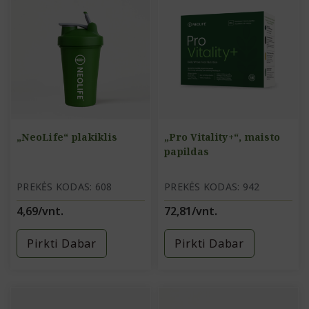
„NeoLife“ plakiklis
„Pro Vitality+“, maisto
papildas
PREKĖS KODAS: 608
PREKĖS KODAS: 942
4,69/vnt.
72,81/vnt.
Pirkti Dabar
Pirkti Dabar