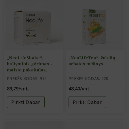
„NeoLifeShake“,
„NeoLifeTea“, žolelių
baltyminis gėrimas -
arbatos mišinys
maisto pakaitalas,
vanilės skonio
PREKĖS KODAS: 915
PREKĖS KODAS: 920
89,79/vnt.
48,40/vnt.
Pirkti Dabar
Pirkti Dabar