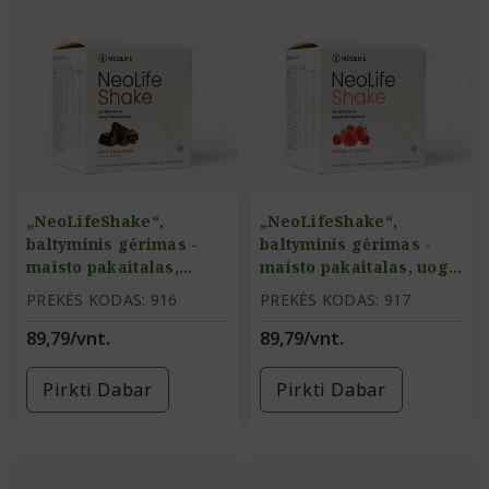
„NeoLifeShake“,
„NeoLifeShake“,
baltyminis gėrimas -
baltyminis gėrimas -
maisto pakaitalas,
maisto pakaitalas, uogų
šokolado skonio
ir grietinėlės skonio
PREKĖS KODAS: 916
PREKĖS KODAS: 917
89,79/vnt.
89,79/vnt.
Pirkti Dabar
Pirkti Dabar