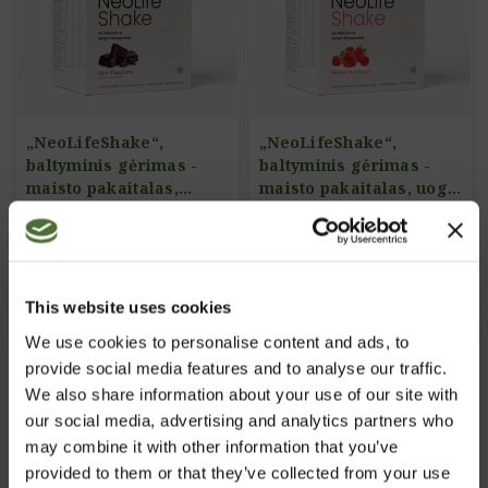
„NeoLifeShake“,
„NeoLifeShake“,
baltyminis gėrimas -
baltyminis gėrimas -
maisto pakaitalas,
maisto pakaitalas, uogų
šokolado skonio
ir grietinėlės skonio
PREKĖS KODAS: 916
PREKĖS KODAS: 917
89,79/vnt.
89,79/vnt.
This website uses cookies
Pirkti Dabar
Pirkti Dabar
We use cookies to personalise content and ads, to
provide social media features and to analyse our traffic.
We also share information about your use of our site with
our social media, advertising and analytics partners who
may combine it with other information that you’ve
provided to them or that they’ve collected from your use