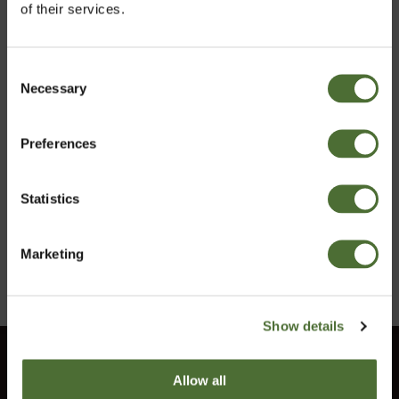
of their services.
Consent
Necessary
Pasirinkti rinką
Selection
„NeoLifeShake“,
baltyminis gėrimas -
Preferences
maisto pakaitalas,
Lithuania
vanilės skonio
PREKĖS KODAS: 915
Statistics
89,79/vnt.
Patvirtinti
Pirkti Dabar
Marketing
Show details
Klientų aptarnavimas
Allow all