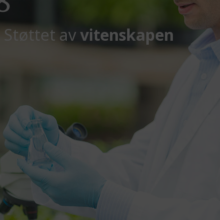
8
, Støttet av
vitenskapen