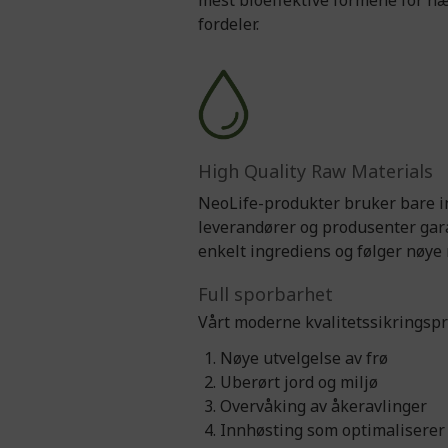
mest bioeffektive formene for nær
fordeler.
High Quality Raw Materials
NeoLife-produkter bruker bare in
leverandører og produsenter garan
enkelt ingrediens og følger nøye
Full sporbarhet
Vårt moderne kvalitetssikringspro
Nøye utvelgelse av frø
Uberørt jord og miljø
Overvåking av åkeravlinger
Innhøsting som optimaliserer