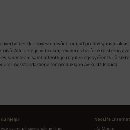
k
 overholder det høyeste nivået for god produksjonspraksis 
k nivå. Alle anlegg vi bruker, revideres for å sikre streng o
evisjonsteam samt offentlige reguleringsbyråer for å sikre
reguleringsstandardene for produksjon av kosttilskudd.
 du hjelp?
NeoLife Internat
vice svarer på spørsmålene dine.
c/o Moore