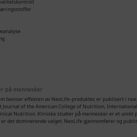
alitetskontroll
næringsstoffer
t
ieanalyse
ng
dier på mennesker
m beviser effekten av NeoLife-produkter, er publisert i noe
Journal of the American College of Nutrition, International
inical Nutrition. Kliniske studier på mennesker er et unikt p
r er det dominerende valget. NeoLife gjennomfører og publis