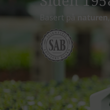
Siden 195
Basert på
naturen