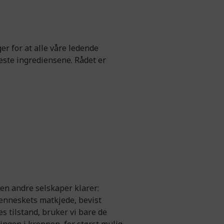
er for at alle våre ledende
este ingrediensene. Rådet er
gen andre selskaper klarer:
menneskets matkjede, bevist
s tilstand, bruker vi bare de