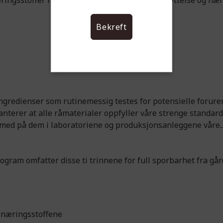
ingsstoffer for å gi best mulig opptak og utnyttelse og nær
Bekreft
gredienser som rutinemessig testes for potensielle foruren
terer at alle råmaterialer oppfyller våre strenge standarde
 med på dem i laboratoriene og produksjonsanleggene våre..
gram omfatter disse ti trinnene for full sporbarhet fra gård
 næringsstoffene