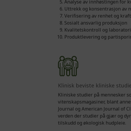
Analyse av innhøstingen for kv
Uttrekk og konsentrasjon av 
Verifisering av renhet og kraf
Sosialt ansvarlig produksjon
Kvalitetskontroll og laborator
Produktlevering og partispori
Klinisk beviste kliniske stu
Kliniske studier på mennesker so
vitenskapsmagasiner, blant annet 
Journal og American Journal of Cl
verden der studier på gjær og dy
tilskudd og økologisk hudpleie.